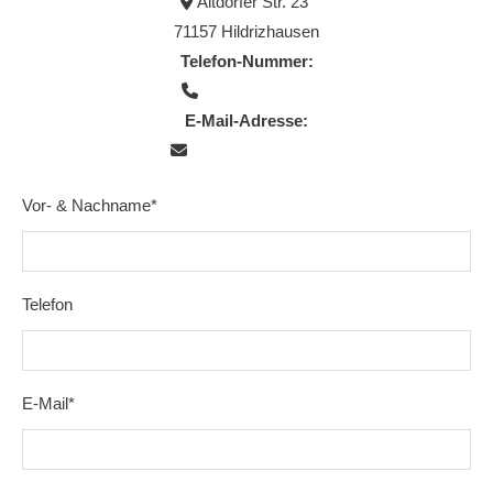
Altdorfer Str. 23

71157 Hildrizhausen
Telefon-Nummer:
07034 9421594

E-Mail-Adresse:
klsreic@aol.com

Vor- & Nachname*
Telefon
E-Mail*