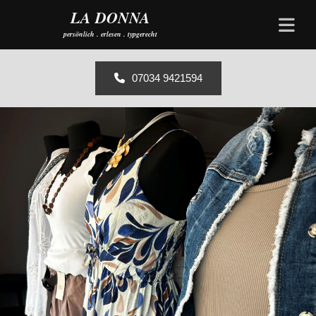
Zum Inhalt springen
LA DONNA
persönlich . erlesen . typgerecht
07034 9421594